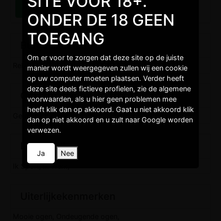
SITE VOOR 18+.
ONDER DE 18 GEEN
TOEGANG
Burgelijkestaat
Om er voor te zorgen dat deze site op de juiste
Relatie,
manier wordt weergegeven zullen wij een cookie
op uw computer moeten plaatsen. Verder heeft
deze site deels fictieve profielen, zie de algemene
Opleidingen
voorwaarden, als u hier geen problemen mee
heeft klik dan op akkoord. Gaat u niet akkoord klik
Gemiddeld niveau,
dan op niet akkoord en u zult naar Google worden
verwezen.
Levenstijl
Ja
Nee
Ik Sport, Ik Werk,
Uiterlijkekenmerken
Mooie ogen, Ondeugende ogen,