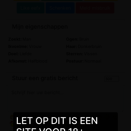
Like eefx
Schenken
Meld misbruik
Mijn eigenschappen
Zoekt:
Man
Ogen:
Bruin
Ikvoelme:
Vrouw
Haar:
Donkerbruin
Doel:
Liefde
Sterren:
Vissen
Afkomst:
Halfblood
Postuur:
Normaal
Stuur een gratis bericht
LET OP DIT IS EEN